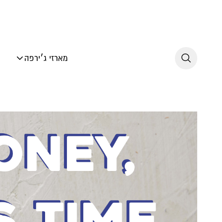
לג לתוכן
מארזי ג׳ירפה