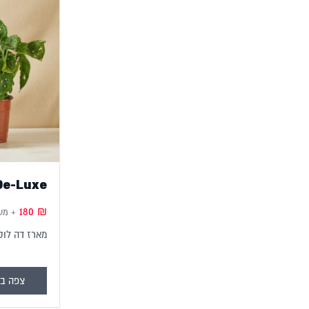
De-Luxe
180
₪
+ מע
מארז דה לוק
צפה במ