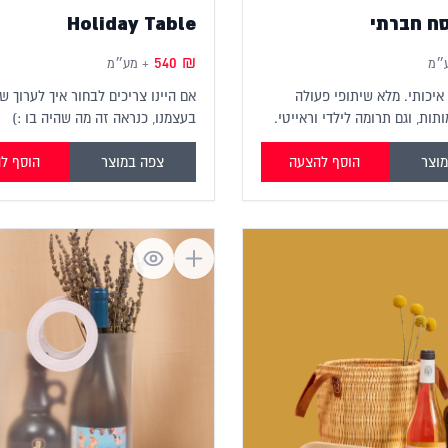
Holiday Table
540
₪
״מ
+ מע״מ
איכותי. מלא שיתופי פעולה
אם היינו צריכים לבחור איך לערוך שו
תות, וגם תרומה לילדי וראייטי.
בעצמנו, כנראה זה מה שהיה בו :)
מעניקה לכל כך הרבה אנשים
ו.
וצר
הוסף להצעה
צפה במוצר
הוסף ל