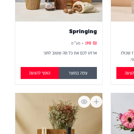
Springing
190
₪
+ מע״מ
ז שכולו
ארזנו לכם את כל מה שטוב לחג!
י.
הצעה
צפה במוצר
הוסף להצעה