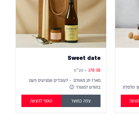
Sweet date
170
₪
+ מע״מ
מארז חג מושלם - לעובדים שמגיעים פעם
וך סלסלת
בחודש למשרד 😉
א רק
הצעה
צפה במוצר
הוסף להצעה