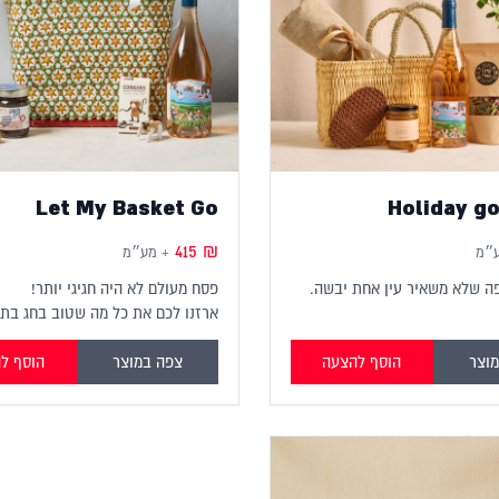
Let My Basket Go
Holiday g
415
₪
ע״מ
+ מע״מ
ה שלא משאיר עין אחת יבשה.
פסח מעולם לא היה חגיגי יותר!
ארזנו לכם את כל מה שטוב בחג בת
שוק בוטיקית ויפהפיה שאפשר למצו
אצלנו!
וצר
הוסף להצעה
צפה במוצר
הוסף ל