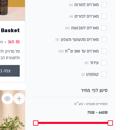
מארזים למורות
(6)
מארזים לפורים
(6)
מארזים לשבועות
(14)
 Basket
מארזים מהעוטף והצפון
(5)
365
₪
+ מע
מארזים עד 200 ש״ח
(32)
סל מדויק לה
ולתצורת הכי
עידוד
(8)
צפה במ
קונספט
(1)
סינון לפי מחיר
המחירים מוצגים + מע״מ
75₪ - 640₪