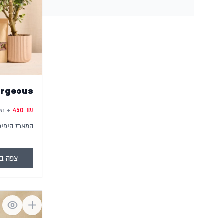
orgeous
450
₪
+ מ
המארז היפיפ
צפה במ