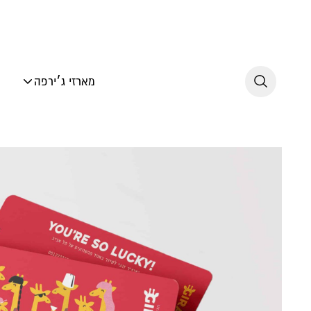
לג לתוכן
מארזי ג׳ירפה