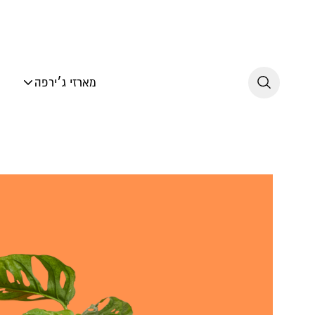
לג לתוכן
מארזי ג׳ירפה