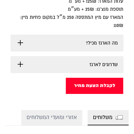
עלות המארז: 125₪ + מע״מ
תוספת מנצ'גו: 25₪ + מע״מ
המארז עם מיץ המתססה 250 מ״ל במקום פחיות מיין:
110₪
מה הארגז מכיל?
שדרוגים לארגז
לקבלת הצעת מחיר
משלוחים
אזורי ומועדי המשלוחים