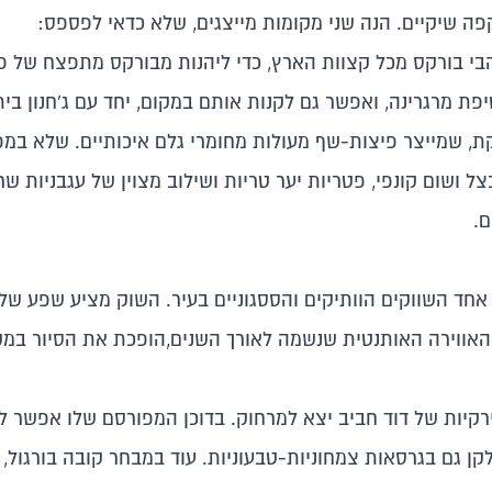
ה שיקיים. הנה שני מקומות מייצגים, שלא כדאי לפספס:
בי בורקס מכל קצוות הארץ, כדי ליהנות מבורקס מתפצח של פע
פת מרגרינה, ואפשר גם לקנות אותם במקום, יחד עם ג'חנון בית
, שמייצר פיצות-שף מעולות מחומרי גלם איכותיים. שלא במפ
ושום קונפי, פטריות יער טריות ושילוב מצוין של עגבניות שרי
ם.
אחד השווקים הוותיקים והססגוניים בעיר
. השוק מציע שפע של פ
 האווירה האותנטית שנשמה לאורך השנים,הופכת את הסיור במקו
קיות של דוד חביב יצא למרחוק. בדוכן המפורסם שלו אפשר למ
ן גם בגרסאות צמחוניות-טבעוניות. עוד במבחר קובה בורגול, 