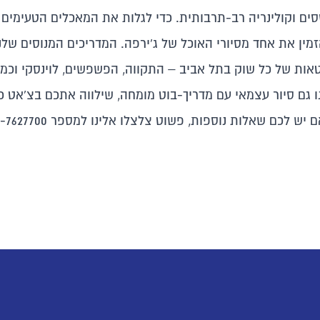
סים וקולינריה רב-תרבותית. כדי לגלות את המאכלים הטעימים ב
זמין את אחד מ
סיורי האוכל של ג'ירפה.
המדריכים המנוסים שלנו,
ות של כל שוק בתל אביב – התקווה, הפשפשים, לוינסקי וכמו
ו גם
סיור עצמאי עם מדריך-בוט מומחה
, שילווה אתכם בצ'אט כ
אלות נוספות, פשוט צלצלו אלינו למספר 053-7627700 ונשמח לעזור.