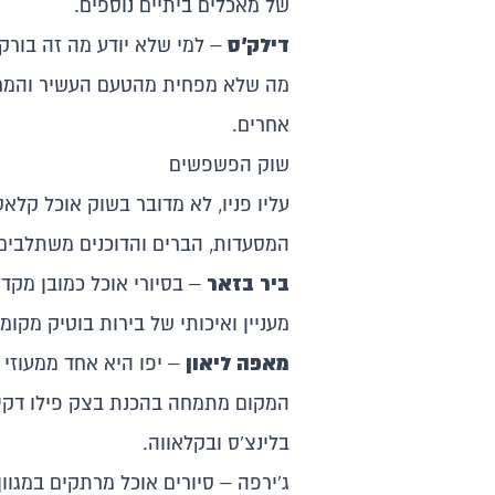
של מאכלים ביתיים נוספים.
דילק'ס
– למי שלא יודע מה זה בורק
מה שלא מפחית מהטעם העשיר והמרקם
אחרים.
שוק הפשפשים
עליו פניו, לא מדובר בשוק אוכל קלא
המסעדות, הברים והדוכנים
משתלבים ב
ביר בזאר
– בסיורי אוכל כמובן מקד
מעניין ואיכותי של בירות בוטיק מקומ
מאפה ליאון
– יפו היא אחד ממעוזי 
המקום מתמחה בהכנת בצק פילו דקיק ל
בלינצ'ס ובקלאווה.
ג'ירפה – סיורים אוכל מרתקים במגוו