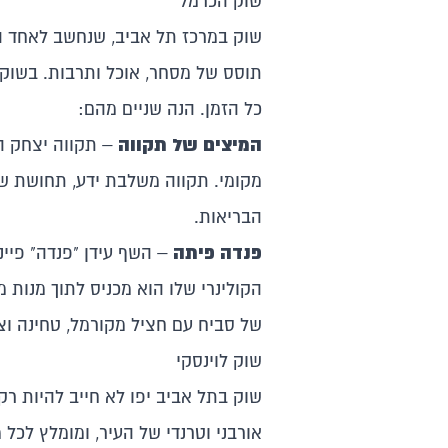
שוק הכרמל
שוק במרכז תל אביב, שנחשב ל
אחד ה
תוסס של מסחר, אוכל ותרבות. בשוק פ
כל הזמן. הנה שניים מהם:
המיצים של תקווה
– תקווה יצחק הי
מקומי. תקווה משלבת ידע, תחושת של
הבריאות.
פנדה פיתה
– השף עידן "פנדה" פיי
הקולינרי שלו הוא מכניס לתוך מנות 
של סביח עם חציל מקורמל, טחינה וצ
שוק לוינסקי
שוק בתל אביב יפו לא חייב להיות רק
אורבני וטרנדי של העיר, ומומלץ לכל