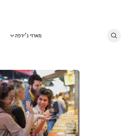
לג לתוכן
מארזי ג׳ירפה